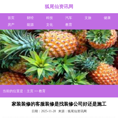
狐尾仙资讯网
首页
财经
科技
汽车
文旅
健康
房产
能源
文化
教育
当前的位置是：
主页
>>
教育
家装装修的客服装修是找装修公司好还是施工
日期：2025-11-28
来源：狐尾仙资讯网