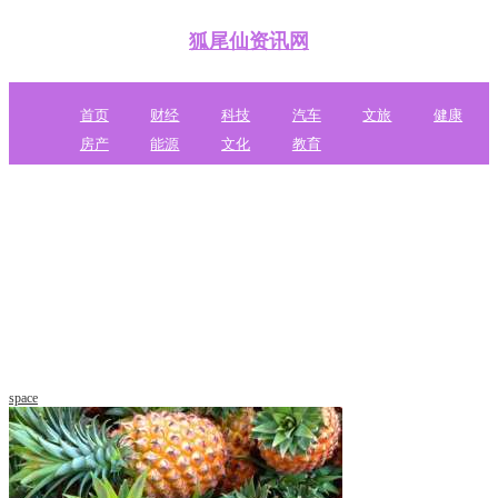
狐尾仙资讯网
首页
财经
科技
汽车
文旅
健康
房产
能源
文化
教育
space