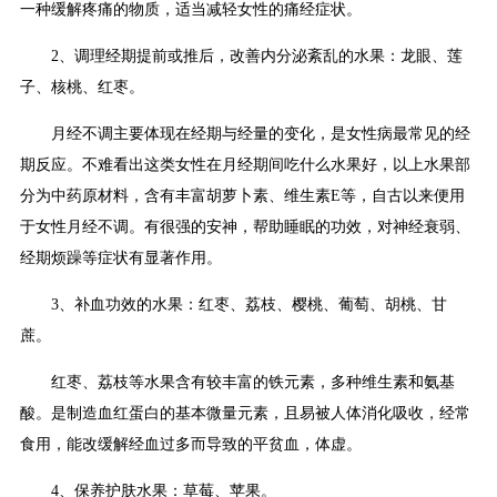
一种缓解疼痛的物质，适当减轻女性的痛经症状。
2、调理经期提前或推后，改善内分泌紊乱的水果：龙眼、莲
子、核桃、红枣。
月经不调主要体现在经期与经量的变化，是女性病最常见的经
期反应。不难看出这类女性在月经期间吃什么水果好，以上水果部
分为中药原材料，含有丰富胡萝卜素、维生素E等，自古以来便用
于女性月经不调。有很强的安神，帮助睡眠的功效，对神经衰弱、
经期烦躁等症状有显著作用。
3、补血功效的水果：红枣、荔枝、樱桃、葡萄、胡桃、甘
蔗。
红枣、荔枝等水果含有较丰富的铁元素，多种维生素和氨基
酸。是制造血红蛋白的基本微量元素，且易被人体消化吸收，经常
食用，能改缓解经血过多而导致的平贫血，体虚。
4、保养护肤水果：草莓、苹果。