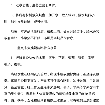
4、红枣去核，生姜去皮切两片。
5、将所有材料放入炖盅，加开水，放入锅内，隔水炖四小
时，加少许盐调味，即可饮用。
功效：本炖品活血行滞、祛瘀止痛。妇女月经过少，经水色紫
或有血块，小腹痛不舒服，亦可用本炖品作食疗。
二、盘点来大姨妈能吃什么水果
1、缓解痛经功效的水果：枣子、苹果、葡萄、鸭梨、番茄、
桃子、樱桃。
痛经发生在经期及其前后，出现小腹或腰部疼痛，甚至痛及腰
骶。每随月经周期而发，严重者可伴恶心呕吐、冷汗淋漓、手足厥
冷，甚至昏厥，给工作及生活带来影响。枣子、苹果等水果含有丰
富的维生素C、容易被人体直接吸收的葡萄糖及丰富的矿物质钙、
钾、磷、铁等，女性在经期食用以上水果后，能有效的合成分泌出