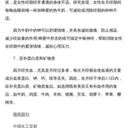
状，是女性经期经常遭遇的身体不适。研究发现，女性在月经期间
每晚临睡前喝一杯加蜂蜜的热牛奶，可减轻或消除经期的种种不
适。
因为牛奶中的钾可以舒缓情绪，并具有减轻腹痛、防止感染、
减少经血量的作用;蜂蜜中所含的镁可镇定中枢神经，帮助消除女性
在经期中的紧张情绪，减轻心理压力。
7、宜补蛋白质和矿物质
因月经失血，尤其是月经过多者，每次月经都会使血液的主要
成分血浆蛋白、钾、钙、镁等丢失。因此，在月经干净后1-5日内，
应补充蛋白质、矿物质食品。如选用既有美容又有补血作用的食
品，如牛奶、鸡蛋、牛肉、羊肉、猪腕、芡实、胡萝卜、苹果、樱
桃等。
赣商期刊
中国化工贸易