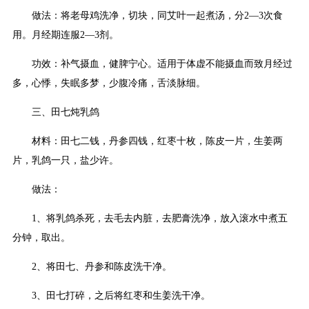
做法：将老母鸡洗净，切块，同艾叶一起煮汤，分2―3次食
用。月经期连服2―3剂。
功效：补气摄血，健脾宁心。适用于体虚不能摄血而致月经过
多，心悸，失眠多梦，少腹冷痛，舌淡脉细。
三、田七炖乳鸽
材料：田七二钱，丹参四钱，红枣十枚，陈皮一片，生姜两
片，乳鸽一只，盐少许。
做法：
1、将乳鸽杀死，去毛去内脏，去肥膏洗净，放入滚水中煮五
分钟，取出。
2、将田七、丹参和陈皮洗干净。
3、田七打碎，之后将红枣和生姜洗干净。