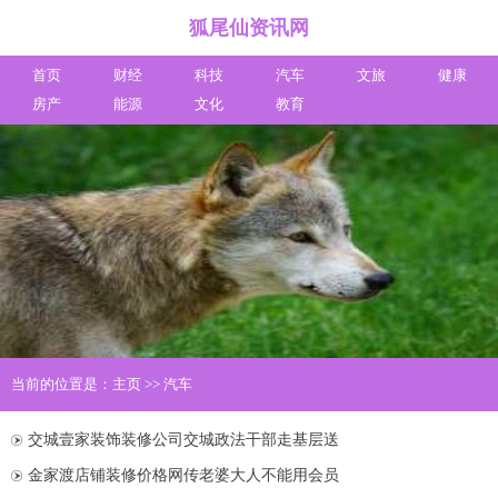
狐尾仙资讯网
首页
财经
科技
汽车
文旅
健康
房产
能源
文化
教育
当前的位置是：
主页
>>
汽车
交城壹家装饰装修公司交城政法干部走基层送
金家渡店铺装修价格网传老婆大人不能用会员