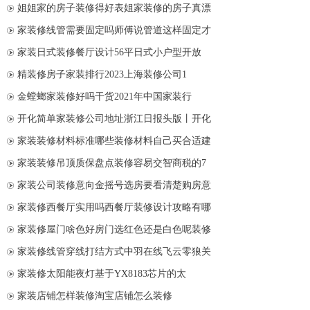
姐姐家的房子装修得好表姐家装修的房子真漂
家装修线管需要固定吗师傅说管道这样固定才
家装日式装修餐厅设计56平日式小户型开放
精装修房子家装排行2023上海装修公司1
金螳螂家装修好吗干货2021年中国家装行
开化简单家装修公司地址浙江日报头版丨开化
家装装修材料标准哪些装修材料自己买合适建
家装装修吊顶质保盘点装修容易交智商税的7
家装公司装修意向金摇号选房要看清楚购房意
家装修西餐厅实用吗西餐厅装修设计攻略有哪
家装修屋门啥色好房门选红色还是白色呢装修
家装修线管穿线打结方式中羽在线飞云零狼关
家装修太阳能夜灯基于YX8183芯片的太
家装店铺怎样装修淘宝店铺怎么装修