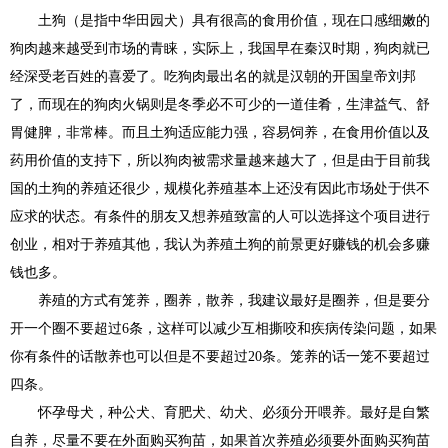
土狗（是指中华田园犬）具有很高的食用价值，现在口感细嫩的
狗肉越来越受到市场的青睐，实际上，我国早在秦汉时期，狗肉就已
经深受老百姓的喜爱了。吃狗肉最出名的就是汉朝的开国皇帝刘邦
了，而现在的狗肉火锅则是冬季必不可少的一道佳肴，生津益气、舒
胃健脾，非常棒。而且土狗适应能力强，容易饲养，在食用价值以及
药用价值的支持下，所以狗肉被需求量越来越大了，但是由于目前我
国的土狗的养殖还很少，规模化养殖基本上还没有因此市场处于供不
应求的状态。有条件的朋友又想养殖致富的人可以选择这个项目进行
创业，相对于养殖其他，我认为养殖土狗的前景更好赚钱的机会多赚
钱也多。
养殖的方式有笼养，圈养，散养，我建议最好是圈养，但是要分
开一个圈不要超过6条，这样可以减少互相撕咬和疾病传染问题，如果
你有条件的话散养也可以但是不要超过20条。笼养的话一笼不要超过
四条。
怀孕母犬，种公犬、育肥犬、幼犬、必须分开喂养。最好是自繁
自养，尽量不要在外面购买狗苗，如果首次养殖必须要外面购买狗苗