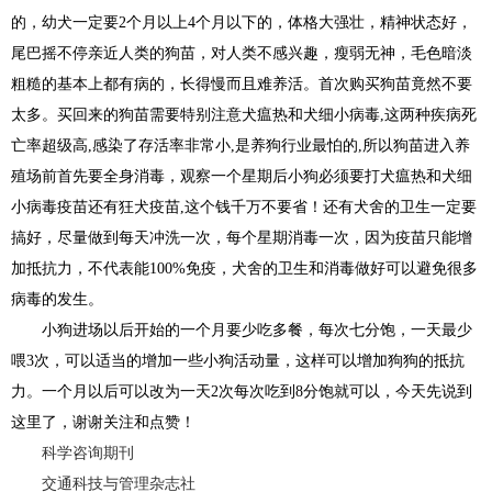
的，幼犬一定要2个月以上4个月以下的，体格大强壮，精神状态好，
尾巴摇不停亲近人类的狗苗，对人类不感兴趣，瘦弱无神，毛色暗淡
粗糙的基本上都有病的，长得慢而且难养活。首次购买狗苗竟然不要
太多。买回来的狗苗需要特别注意犬瘟热和犬细小病毒,这两种疾病死
亡率超级高,感染了存活率非常小,是养狗行业最怕的,所以狗苗进入养
殖场前首先要全身消毒，观察一个星期后小狗必须要打犬瘟热和犬细
小病毒疫苗还有狂犬疫苗,这个钱千万不要省！还有犬舍的卫生一定要
搞好，尽量做到每天冲洗一次，每个星期消毒一次，因为疫苗只能增
加抵抗力，不代表能100%免疫，犬舍的卫生和消毒做好可以避免很多
病毒的发生。
小狗进场以后开始的一个月要少吃多餐，每次七分饱，一天最少
喂3次，可以适当的增加一些小狗活动量，这样可以增加狗狗的抵抗
力。一个月以后可以改为一天2次每次吃到8分饱就可以，今天先说到
这里了，谢谢关注和点赞！
科学咨询期刊
交通科技与管理杂志社