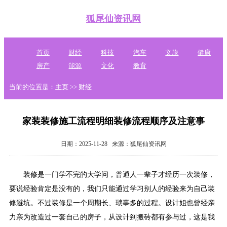
狐尾仙资讯网
首页
财经
科技
汽车
文旅
健康
房产
能源
文化
教育
当前的位置是：
主页
>>
财经
家装装修施工流程明细装修流程顺序及注意事
日期：2025-11-28
来源：狐尾仙资讯网
装修是一门学不完的大学问，普通人一辈子才经历一次装修，
要说经验肯定是没有的，我们只能通过学习别人的经验来为自己装
修避坑。不过装修是一个周期长、琐事多的过程。设计姐也曾经亲
力亲为改造过一套自己的房子，从设计到搬砖都有参与过，这是我