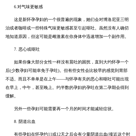
6.对气味更敏感
这是新怀孕孕妇的一个很普遍的现象，她们会对博洛尼亚三明
治或者咖啡或一些特殊气味更敏感甚至引起呕吐。虽然没有人确切
地知道原因，但这可能是雌激素在你身体中迅速增加一个副作用。
7. 恶心或呕吐
如果你像大部分女性一样没有晨吐的困扰，直到大约怀孕一个
后(少数孕妇可能幸免于孕吐)。但有些女性会比较早的感觉到胃部
不适。而且不单单是在上午——与怀孕有关的恶心和呕吐可能出现
在早上，中午，甚至晚上。约半数的孕妇的孕吐在第二孕期会得到
缓解。
另外一些孕妇可能需要再一个月的时间才能减轻症状。
8. 阴道出血
有些孕妇在怀孕约11或12天之后会有少量阴道出血(接近这个时