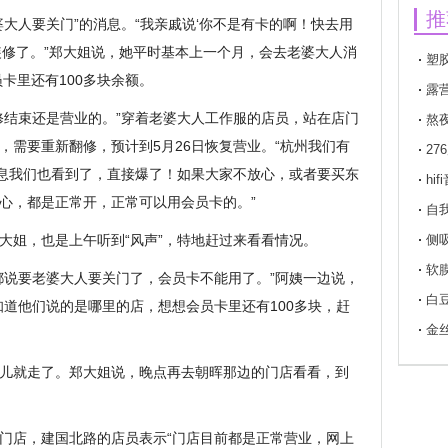
推
大人要关门”的消息。“我亲戚说‘你不是有卡的啊！快去用
装修了。”郑大姐说，她平时基本上一个月，会去老婆大人消
塑
员卡里还有100多块余额。
露
修结束还是营业的。”穿着老婆大人工作服的店员，站在店门
熬
，需要重新翻修，预计到5月26日恢复营业。“杭州我们有
2
消息我们也看到了，直接爆了！如果大家不放心，或者要买东
hif
心，都是正常开，正常可以用会员卡的。”
自我
大姐，也是上午听到“风声”，特地赶过来看看情况。
侧
软
都说要老婆大人要关门了，会员卡不能用了。”阿姨一边说，
白
知道他们说的是哪里的店，想想会员卡里还有100多块，赶
金
儿就走了。郑大姐说，晚点再去朝晖那边的门店看看，到
门店，建国北路的店员表示“门店目前都是正常营业，网上