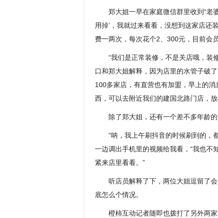
郑大姐一早在家庭微信群里收到“老婆
用掉’，我就过来看看，没想到这家店还
费一两次，每次花个2、300元，目前会
“我们是正常装修，不是关店哦，装
口和郑大姐解释，因为店里的水管子破了
100多家店，有直营也有加盟，早上的
西，可以去附近我们的建国北路门店，放
除了郑大姐，还有一个差不多年龄的
“呐，我上午刷抖音的时候刷到的，
一边调出手机里的视频给我看，“我也不
紧来店里看看。”
听店员解释了下，两位大姐逗留了会
底怎么个情况。
橙柿互动记者随即也拨打了另外两家