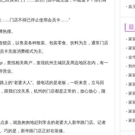
都已经快关门了……部分门店不能充值，不能退卡？你们有
血
款……门店不得已停止使用会员卡……”
最
博热搜。
家
食连锁店，以售卖各种散装、包装零食、饮料为主，通常门店
家
员卡充值消费模式为主。
金
pp，查找相关商户，发现杭州主城区及周边地区在内，有一
荆
停营业。
家
路上的“老婆大人”。接电话的是老板，一听来意，立马回
家
那边，跟我们没关系，杭州的门店都是正常的，放心放心，随
家
家
家
家
2点多，就急匆匆地赶到常去的老婆大人新华路门店。记者
。巧的是，新华路门店正好在装修。