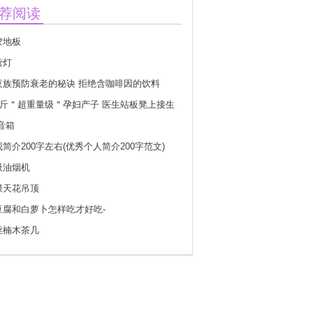
荐阅读
胶地板
营灯
夜族预防衰老的秘诀 拒绝含咖啡因的饮料
76斤＂超重量级＂孕妇产子 医生站板凳上接生
i音箱
简介200字左右(优秀个人简介200字范文)
吸油烟机
膜天花吊顶
豆腐和白萝卜怎样吃才好吃-
丝楠木茶几