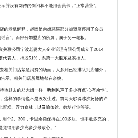
表示并没有网传的倒闭和不能用会员卡，“正常营业”。
店的老板解释，起因是余姚慈溪部分加盟店停用了会员
闭谣言”。而部分加盟店的所属，属于另一老板。
食关联公司宁波老婆大人企业管理有限公司成立于2014
定代表人，持股51%，系第一大股东及实控人。
去相关门店紧急消费的场面，人多到已经排队到店铺外，
的告示。相关门店所属地都在余姚。
特地赶去的郑大姐一样，听到风声了多少有点“心有余悸”。
，这样的事情也不是没发生过。前两天吵得沸沸扬扬的许
丹比蛋糕、浮力森林，以及瑜伽馆、教培行业等等。
，用个2、300，卡里余额保持在100多块。也不敢多充的，
是觉得用多少充多少最放心。”