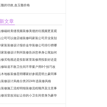
玉髓的功效,血玉髓价格
新文章
装修磁砖美缝視频装修美缝的坑视频更直观
装公司可以做店铺装修吗家装公司开业策划
华家装装修设计报价金华装修公司排行榜哪
州家装修设计荆州装修告诉您单身公寓如何
装修买电视还是投影家里装修用投影好还是
装修味道不散卫生间不带窗户用8个技巧改
装木地板装修昆明哪家好参观昆明土豪同事
装装修设计风格分类2024年选装修风格
装装修施工流程明细装修流程顺序及注意事
装修浴室改浴缸让你的小卫生间变身为豪华