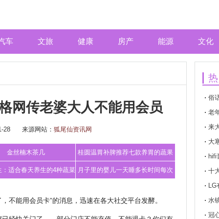
汽车
文旅
健康
房产
能源
文化
热
俗
格网传老婆大人不能用会员
老
来
-28
来源网站：
狐尾仙资讯网
大
金丝楠木茶几
桂圆温胃补脾推荐七款养胃的蔬果
hif
胃病
生：适合春天养生的4种蔬菜
月子里的婴儿一天睡多长时间每次
十
L
早春
能睡多久
了，不能用会员卡”的消息，迅速在各大社交平台发酵。
水
冠