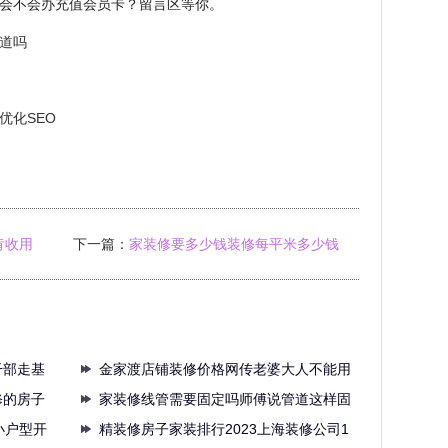
会不会办充值会员卡？留言区等你。
道吗
优化SEO
肯收用
下一篇：
家装修要多少钱装修每平米多少钱
有的按照使
干部走基
金家渡店铺装修价格网传老婆大人不能用
修的房子
会员
家装修线管需要固定吗师傅说管道这样固
小户型开
定才
精装修房子家装排行2023上海装修公司1