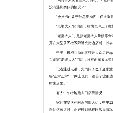
“网传有人说老婆大人倒闭了？仓库
没有遇到类似的情况？”
“会员卡内备宁波总部扣押，停止返
“老婆大人”的词条，很快也冲上了微
“老婆大人”，是指老婆大人量贩零
开在大型居民社区附近或街边店铺，以会
中午，橙柿互动记者打开大众点评a
百多家“老婆大人”门店，只有两家显示暂
记者通过电话，先询问了位于金家渡
答“正常正常”，“网上说的，都是宁波
时来店里。”
有人中午特地跑去门店看情况
家住在皇庆苑附近的郑大姐，中午1
赶到这家店时，正好碰到她在问店员情况