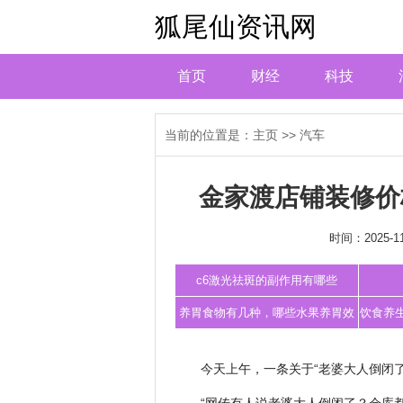
狐尾仙资讯网
首页
财经
科技
当前的位置是：
主页
>>
汽车
金家渡店铺装修价
时间：2025-11
c6激光祛斑的副作用有哪些
养胃食物有几种，哪些水果养胃效
饮食养
果好，养胃的食谱做法推荐
今天上午，一条关于“老婆大人倒闭