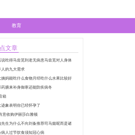
教育
点文章
话说吃得马齿苋到老无病患马齿苋对人身体
年人的九大需求
大姨妈能吃什么食物月经吃什么水果比较好
寒药膳来补身御寒还能防疾病冬
i音箱
大迹象表明你已经怀孕了
G有意收购伊丽莎白雅顿
镜先生为什么不向刘备推荐司马懿呢而是诸
心病人过节饮食须知冠心病