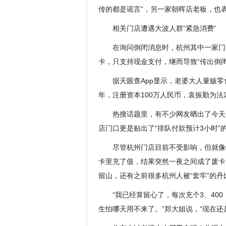
传的都是谣言”，另一家朝晖店老板，也
相关门店遭遇大波人群“紧急消费”
在询问倒闭消息时，杭州其中一家门
卡，只支持现金支付，继而导致“传出倒
据天眼查App显示，老婆大人量贩零
年，注册资本100万人民币，袁振勤为法
热搜话题里，有不少网友晒出了今天
店门口更是贴出了“排队付款预计3小时”
尽管杭州门店目前不受影响，但就像
卡里充了值，结果突然一夜之间成了废卡
留山，还有之前很多杭州人被“套牢”的
“我已经算留心了，每次充个3、400
生怕哪天用不来了。”郑大姐说，“现在还