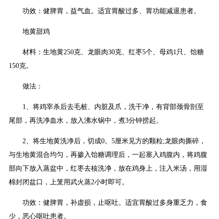
功效：健脾胃，益气血。适宜胃酸过多、胃功能减退患者。
地黄甜鸡
材料：生地黄250克、龙眼肉30克、红枣5个、母鸡1只、饴糖
150克。
做法：
1、将鸡宰杀后去毛桩、内脏及爪，洗干净，有背部颈骨剖至
尾部，再洗净血水，放入沸水锅中，煮3分钟捞起。
2、将生地黄洗净后，切成0。5厘米见方的颗粒;龙眼肉撕碎，
与生地黄混合均匀，再掺入饴糖调理后，一起塞入鸡腹内，将鸡腹
部向下放入蒸盆中，红枣去核洗净，放在鸡身上，注入米汤，用湿
棉封闭盆口，上笼用武火蒸2小时即可。
功效：健脾胃，补虚损，止呕吐。适宜胃酸过多身重乏力，食
少，恶心呕吐患者。