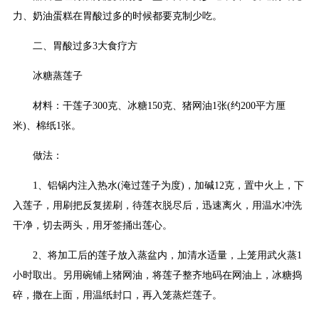
力、奶油蛋糕在胃酸过多的时候都要克制少吃。
二、胃酸过多3大食疗方
冰糖蒸莲子
材料：干莲子300克、冰糖150克、猪网油1张(约200平方厘
米)、棉纸1张。
做法：
1、铝锅内注入热水(淹过莲子为度)，加碱12克，置中火上，下
入莲子，用刷把反复搓刷，待莲衣脱尽后，迅速离火，用温水冲洗
干净，切去两头，用牙签捅出莲心。
2、将加工后的莲子放入蒸盆内，加清水适量，上笼用武火蒸1
小时取出。另用碗铺上猪网油，将莲子整齐地码在网油上，冰糖捣
碎，撒在上面，用温纸封口，再入笼蒸烂莲子。