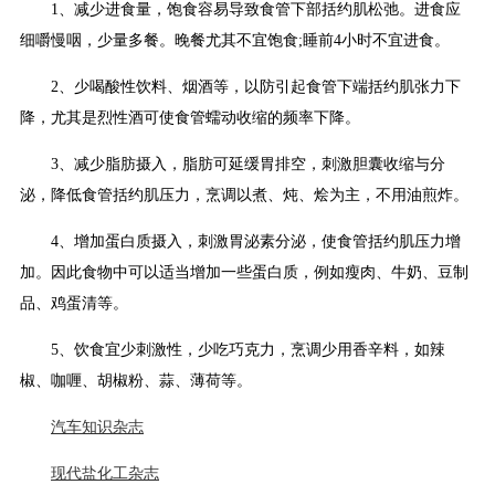
1、减少进食量，饱食容易导致食管下部括约肌松弛。进食应
细嚼慢咽，少量多餐。晚餐尤其不宜饱食;睡前4小时不宜进食。
2、少喝酸性饮料、烟酒等，以防引起食管下端括约肌张力下
降，尤其是烈性酒可使食管蠕动收缩的频率下降。
3、减少脂肪摄入，脂肪可延缓胃排空，刺激胆囊收缩与分
泌，降低食管括约肌压力，烹调以煮、炖、烩为主，不用油煎炸。
4、增加蛋白质摄入，刺激胃泌素分泌，使食管括约肌压力增
加。因此食物中可以适当增加一些蛋白质，例如瘦肉、牛奶、豆制
品、鸡蛋清等。
5、饮食宜少刺激性，少吃巧克力，烹调少用香辛料，如辣
椒、咖喱、胡椒粉、蒜、薄荷等。
汽车知识杂志
现代盐化工杂志