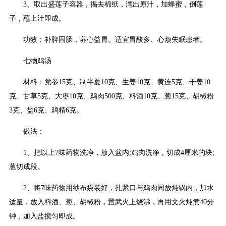
3、取出盛莲子容器，揭去棉纸，滗出原汁，加蜂蜜，倒莲
子，蘸上汁即成。
功效：补脾固肠，养心益胃。适宜胃酸多、心烦失眠患者。
七物鸡汤
材料：党参15克、制半夏10克、生姜10克、黄连5克、干姜10
克、甘草5克、大枣10克、鸡肉500克、料酒10克、葱15克、胡椒粉
3克、盐6克、鸡精6克。
做法：
1、把以上7味药物洗净，放入盆内;鸡肉洗净，切成4厘米的块;
葱切成段。
2、将7味药物用纱布袋装好，扎紧口与鸡肉同放炖锅内，加水
适量，放入料酒、葱、胡椒粉，置武火上烧沸，再用文火炖煮40分
钟，加入盐搅匀即成。