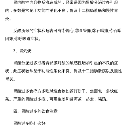
胃内酸性内容物反流造成的，经常是因为胃酸分泌过多引起
的，多数是常见于功能性消化不良，胃及十二指肠溃疡和慢性胃
炎。
反酸所致的症状和危害可有①烧心;②食管痛;③吞咽痛;④吞咽
困难;⑤呼吸道症状。
3、胃灼烧
胃酸分泌过多或者胃黏膜对酸的敏感性增加引起的不良的症
状，此症状较常见于功能性消化不良、胃及十二指肠溃疡以及慢性
胃炎。
胃酸过多食疗方多吃碱性食物如苏打饼干、焦面包，多饮红
茶。严重的胃酸过多症，可用生姜和普洱茶一起煮，喝汤。
四、胃酸过多的饮食注意
胃酸过多吃什么好